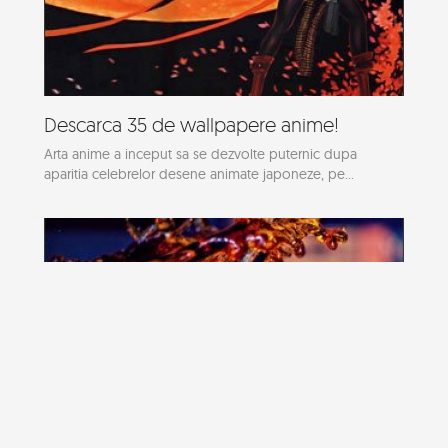
Descarca 35 de wallpapere anime!
Arta anime a inceput sa se dezvolte puternic dupa
aparitia celebrelor desene animate japoneze, pe...
23 de fotografii de exceptie - Ed