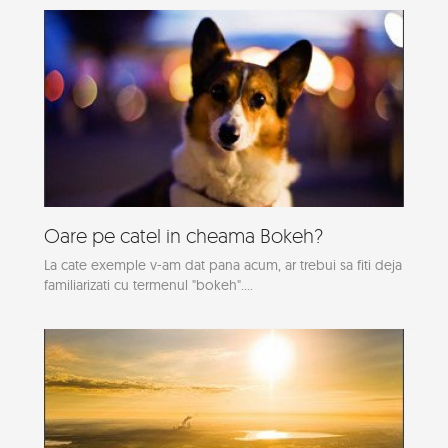
Oare pe catel in cheama Bokeh?
La cate exemple v-am dat pana acum, ar trebui sa fiti deja
familiarizati cu termenul "bokeh"....