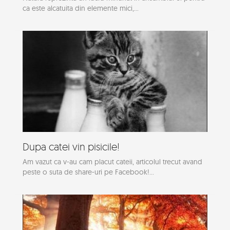
ca este alcatuita din elemente mici,...
Dupa catei vin pisicile!
Am vazut ca v-au cam placut cateii, articolul trecut avand
peste o suta de share-uri pe Facebook!...