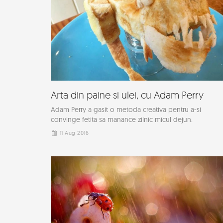
Arta din paine si ulei, cu Adam Perry
Adam Perry a gasit o metoda creativa pentru a-si
convinge fetita sa manance zilnic micul dejun.
11 Aug 2016