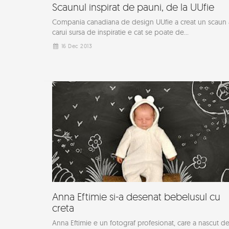
Scaunul inspirat de pauni, de la UUfie
Compania canadiana de design UUfie a creat un scaun 
carui sursa de inspiratie e cat se poate de...
16 Dec 2013
Anna Eftimie si-a desenat bebelusul cu
creta
Anna Eftimie e un fotograf profesionat, care a nascut d