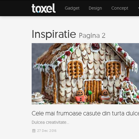
Gadget
Design
Concept
Inspiratie
Pagina 2
Cele mai frumoase casute din turta dulc
Dulcea creativitate...
27 Dec 2016