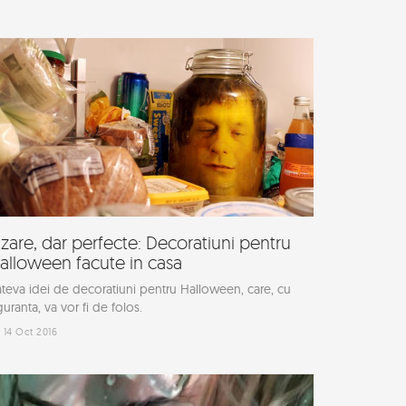
izare, dar perfecte: Decoratiuni pentru
alloween facute in casa
teva idei de decoratiuni pentru Halloween, care, cu
guranta, va vor fi de folos.
14 Oct 2016