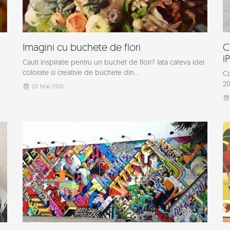
i
Imagini cu buchete de flori
C
i
Cauti inspiratie pentru un buchet de flori? Iata cateva idei
colorate si creative de buchete din...
Co
20
20 Mai 2015