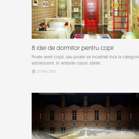
8 idei de dormitor pentru copii
Poate aveti copii, sau poate va incadrati inca la categori
adolescenti. In ambele cazuri, ideile...
27 Noi 2012