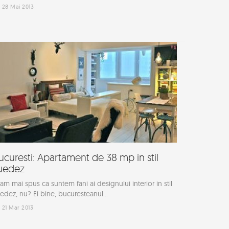
28 Mai 2013
ucuresti: Apartament de 38 mp in stil
uedez
am mai spus ca suntem fani ai designului interior in stil
edez, nu? Ei bine, bucuresteanul...
21 Mar 2013