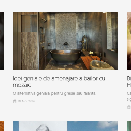
Idei geniale de amenajare a bailor cu
B
mozaic
H
O alternativa geniala pentru gresie sau faianta.
Ca
si
10 Noi 2016