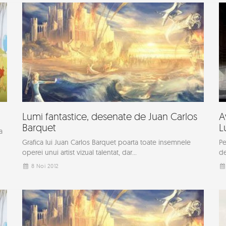
Lumi fantastice, desenate de Juan Carlos
A
Barquet
L
a
Grafica lui Juan Carlos Barquet poarta toate insemnele
Pe
operei unui artist vizual talentat, dar...
de
8 Noi 2012