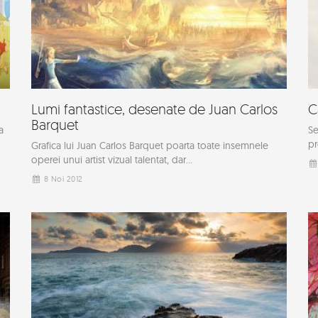
Lumi fantastice, desenate de Juan Carlos
C
Barquet
a
Se
pr
Grafica lui Juan Carlos Barquet poarta toate insemnele
operei unui artist vizual talentat, dar...
8 Noi 2012