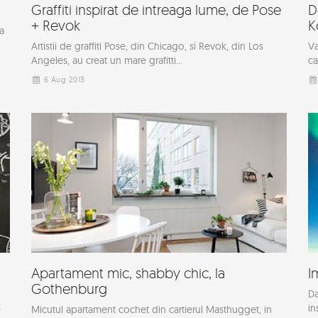
Graffiti inspirat de intreaga lume, de Pose
D
+ Revok
K
a
Artistii de graffiti Pose, din Chicago, si Revok, din Los
Va
Angeles, au creat un mare grafitti...
ca
6 Aug 2013
Apartament mic, shabby chic, la
I
Gothenburg
Da
in
e
Micutul apartament cochet din cartierul Masthugget, in