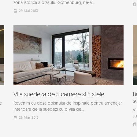
zona istorica a orasului Gothenburg, ne-a...
29 Mai 2013
Vila suedeza de 5 camere si 5 stele
B
s
e
Revenim cu doza obisnuita de inspiratie pentru amenajari
interioare de la suedezi cu o vila de...
V-
su
26 Mar 2013