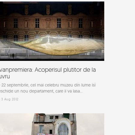
vanpremiera: Acoperisul plutitor de la
uvru
 22 septembrie, cel mai celebru muzeu din lume isi
schide un nou departament, care ii va lasa...
3 Aug 2012