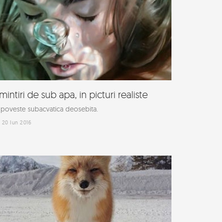
mintiri de sub apa, in picturi realiste
poveste subacvatica deosebita.
20 Iun 2016