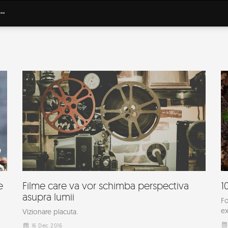
e
Filme care va vor schimba perspectiva
1
asupra lumii
Fo
ex
Vizionare placuta.
16 Dec 2016