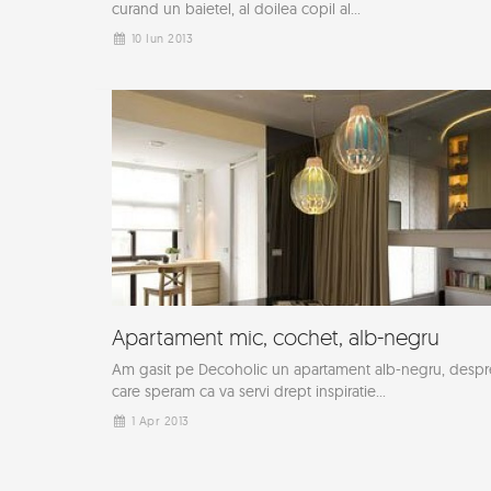
curand un baietel, al doilea copil al...
10 Iun 2013
Apartament mic, cochet, alb-negru
Am gasit pe Decoholic un apartament alb-negru, despr
care speram ca va servi drept inspiratie...
1 Apr 2013