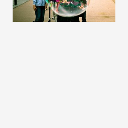
15 fotografii de Aurel Manea
Asa cum v-am promis, in fiecare sambata va oferim spre
desfatarea ochilor si a mintii, cate 15...
Marc Benslahdine. Ne-am oprit la 22 de
fotografii. Cu greu.