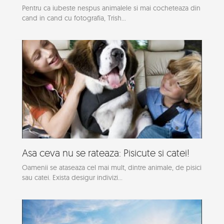
Pentru ca iubeste nespus animalele si mai cocheteaza din
cand in cand cu fotografia, Trish...
Asa ceva nu se rateaza: Pisicute si catei!
Oamenii se ataseaza cel mai mult, dintre animale, de pisici
sau catei. Exista desigur indivizi...