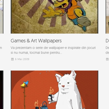
Games & Art Wallpapers
D
em
Va prezentam o serie de wallpaper-e inspirate din jocuri
De
si nu numai, tocmai bune pentru...
de
6 Mai 2009