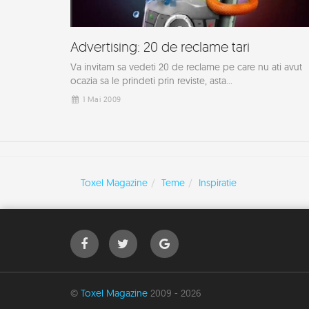
Advertising: 20 de reclame tari
Va invitam sa vedeti 20 de reclame pe care nu ati avut
ocazia sa le prindeti prin reviste, asta...
1 Mai 2009
Toxel Magazine
Teme
Inspiratie
©
Toxel Magazine
2009 - 2026