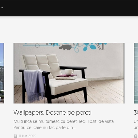
Wallpapers: Desene pe pereti
3
Multi inca se multumesc cu pereti reci, lipsiti de viata.
Un
Pentru cei care nu fac parte din...
um
11 Iun 2009