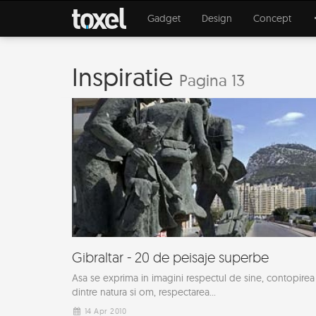
Gadget
Design
Concept
Inspiratie
Pagina 13
Gibraltar - 20 de peisaje superbe
Asa se exprima in imagini respectul de sine, contopirea
dintre natura si om, respectarea...
14 Apr 2010