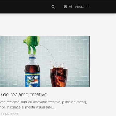
Aboneaza-te
0 de reclame creative
ele reclame sunt cu adevarat creative, pline de mesaj,
or, inspiratie si merita vizualizate....
29 Mai 2009