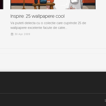
Inspire: 25 wallpapere cool
Va puteti delecta cu o colectie care cuprinde 25 de
wallpapere excelente facute de catre...
30 Apr 2009