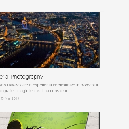
erial Photography
son Hawkes are o experienta coplesitoare in domeniul
tografiei. Imaginile care l-au consacrat...
13 Mai 2009