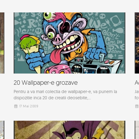
20 Wallpaper-e grozave
A
Pentru a va mari colectia de wallpaper-e, va punem la
Ja
dispozitie inca 20 de creatii deosebite,...
fo
17 Mai 2009