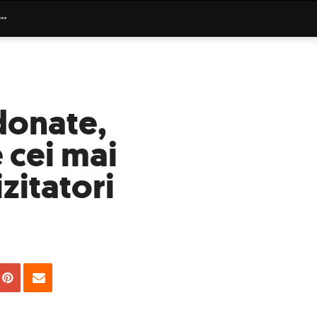
donate,
 cei mai
izitatori
uie
Tweet
Pin
Email