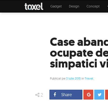
Gadget
Design
Concept
Case aban
ocupate de
simpatici v
Publicat pe
3 Iulie 2015
in
Travel
.
2
Share
Distrib