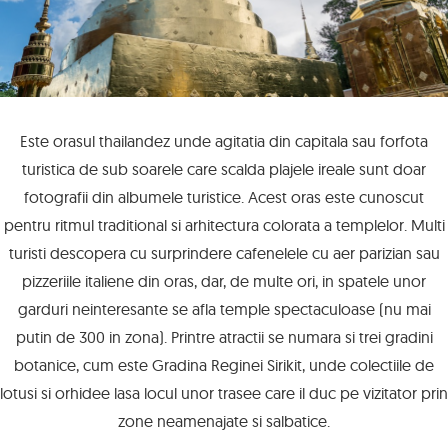
Este orasul thailandez unde agitatia din capitala sau forfota
turistica de sub soarele care scalda plajele ireale sunt doar
fotografii din albumele turistice. Acest oras este cunoscut
pentru ritmul traditional si arhitectura colorata a templelor. Multi
turisti descopera cu surprindere cafenelele cu aer parizian sau
pizzeriile italiene din oras, dar, de multe ori, in spatele unor
garduri neinteresante se afla temple spectaculoase (nu mai
putin de 300 in zona). Printre atractii se numara si trei gradini
botanice, cum este Gradina Reginei Sirikit, unde colectiile de
lotusi si orhidee lasa locul unor trasee care il duc pe vizitator prin
zone neamenajate si salbatice.