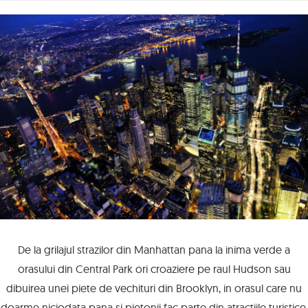
De la grilajul strazilor din Manhattan pana la inima verde a
orasului din Central Park ori croaziere pe raul Hudson sau
dibuirea unei piete de vechituri din Brooklyn, in orasul care nu
doarme niciodata pana si pietonii fac parte din atractiile turistice.