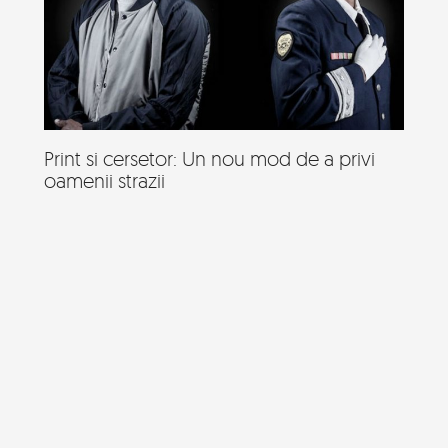
Print si cersetor: Un nou mod de a privi
oamenii strazii
Un proiect fotografic intitulat menit sa puna oamenii acre
locuiesc pe strazi intr-o noua lumina.