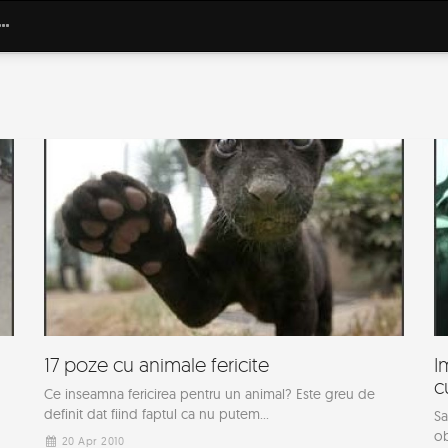
17 poze cu animale fericite
I
c
Ce inseamna fericirea pentru un animal? Este greu de
definit dat fiind faptul ca nu putem...
Sa
ob
20 Apr 2010