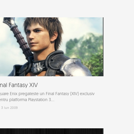
inal Fantasy XIV
uare Enix pregateste un Final Fantasy (XIV) exclusiv
ntru platforma Playstation 3....
3 Iun 2009