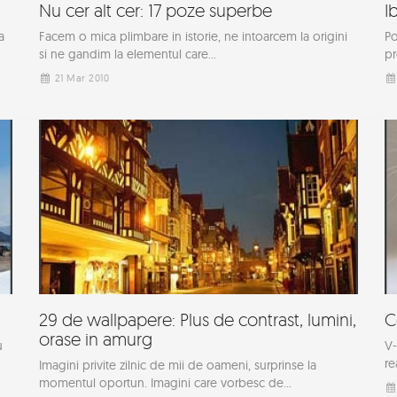
Nu cer alt cer: 17 poze superbe
I
a
Facem o mica plimbare in istorie, ne intoarcem la origini
Po
si ne gandim la elementul care...
pr
21 Mar 2010
29 de wallpapere: Plus de contrast, lumini,
C
orase in amurg
u
V-
re
Imagini privite zilnic de mii de oameni, surprinse la
momentul oportun. Imagini care vorbesc de...