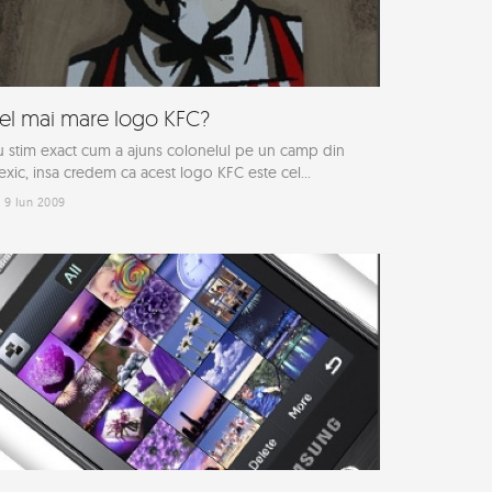
el mai mare logo KFC?
 stim exact cum a ajuns colonelul pe un camp din
xic, insa credem ca acest logo KFC este cel...
9 Iun 2009