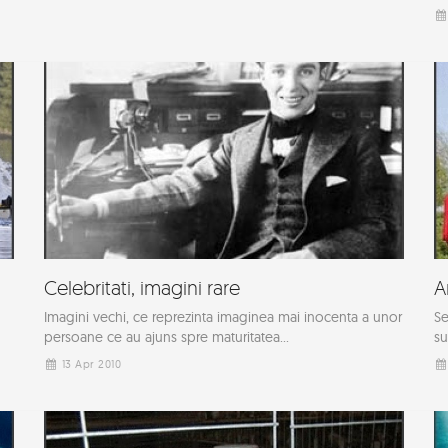
Celebritati, imagini rare
A
Imagini vechi, ce reprezinta imaginea mai inocenta a unor
Se
persoane ce au ajuns spre maturitatea...
su
13 Apr 2010