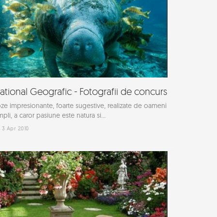
ational Geografic - Fotografii de concurs
ze impresionante, foarte sugestive, realizate de oameni
mpli, a caror pasiune este natura si...
3 Apr 2010