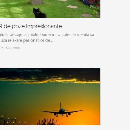
9 de poze impresionante
tura, peisaje, animale, oameni... o colectie menita sa
uca relaxare pasionatilor de...
23 Mar 2010