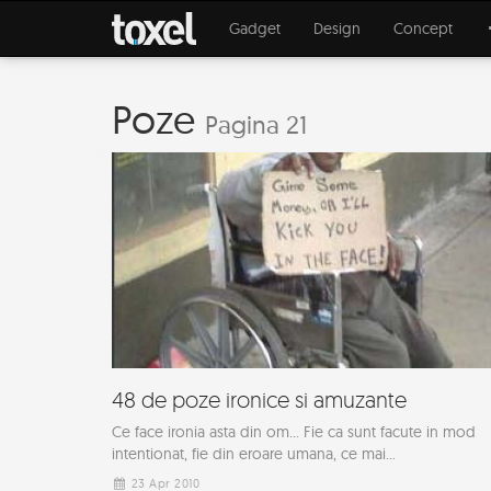
Gadget
Design
Concept
Poze
Pagina 21
48 de poze ironice si amuzante
Ce face ironia asta din om... Fie ca sunt facute in mod
intentionat, fie din eroare umana, ce mai...
23 Apr 2010