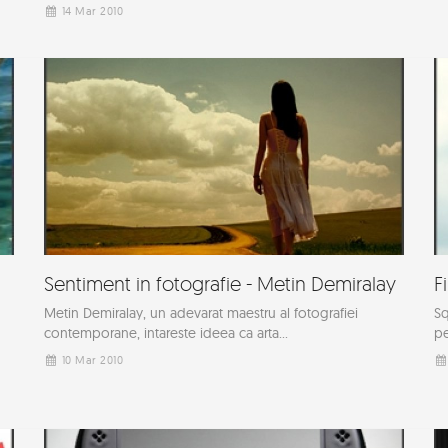
14 Mar 2010
Sentiment in fotografie - Metin Demiralay
F
Metin Demiralay, un adevarat maestru al fotografiei
Sq
contemporane, intareste ideea ca arta...
pe
10 Mar 2010