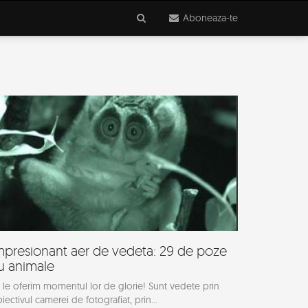
Aboneaza-te
mpresionant aer de vedeta: 29 de poze
u animale
 le oferim momentul lor de glorie! Sunt vedete prin
iectivul camerei de fotografiat, prin...