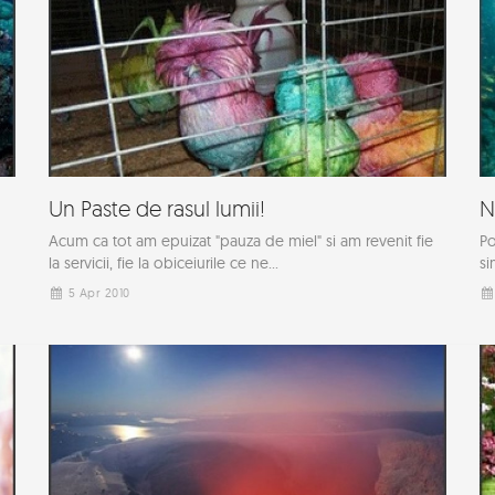
Un Paste de rasul lumii!
N
Acum ca tot am epuizat "pauza de miel" si am revenit fie
Po
la servicii, fie la obiceiurile ce ne...
si
5 Apr 2010