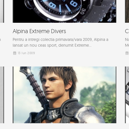
Alpina Extreme Divers
C
n
Pentru a intregi colectia primavara/vara 2009, Alpina a
Nu
lansat un nou ceas sport, denumit Extreme...
Me
13 Iun 2009