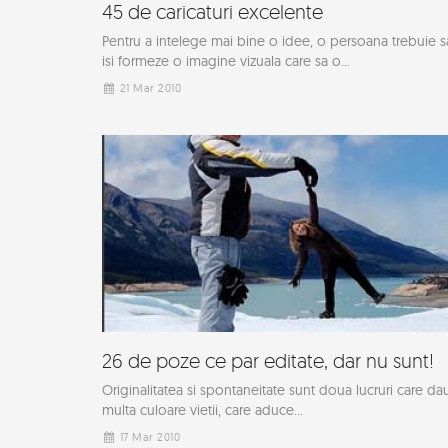
45 de caricaturi excelente
Pentru a intelege mai bine o idee, o persoana trebuie s
isi formeze o imagine vizuala care sa o...
21 Mar 2010
26 de poze ce par editate, dar nu sunt!
Originalitatea si spontaneitate sunt doua lucruri care da
multa culoare vietii, care aduce...
17 Mar 2010