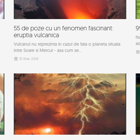
55 de poze cu un fenomen fascinant:
9
eruptia vulcanica
Na
ad
Vulcanul nu reprezinta in cazul de fata o planeta situata
intre Soare si Mercur - asa cum se...
31 Mar 2010