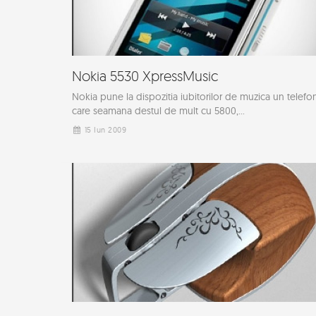
Nokia 5530 XpressMusic
Nokia pune la dispozitia iubitorilor de muzica un telefo
care seamana destul de mult cu 5800,...
15 Iun 2009