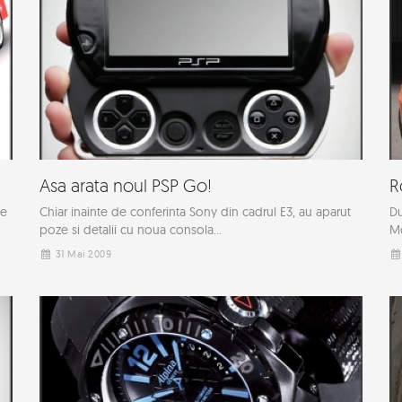
Asa arata noul PSP Go!
R
te
Chiar inainte de conferinta Sony din cadrul E3, au aparut
Du
poze si detalii cu noua consola...
Mo
31 Mai 2009