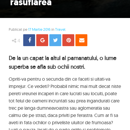
rasuflarea
Publicat pe
17 Martie 2016
in
Travel
.
Share
Distribuie
Tweet
Pin
Email
4
De la un capat la altul al pamanatului, o lume
superba se afla sub ochii nostri.
Opriti-va pentru o secunda din ce faceti si uitati-va
imprejur. Ce vedeti? Probabil nimic mai mult decat niste
pereti vreunei incaperi in care lucrati sau locuiti, poate
tot felul de oameni incruntati sau prea ingandurati care
trec pe langa dumneavoastra sau aglomeratia sau
calmu de pe strazi, daca priviti pe ferastra. Cum ar fi sa
aveti in fata ochilor o priveliste uluitor de frumoasa?
Luati o pauza, lasati de o parte grijile si problemele