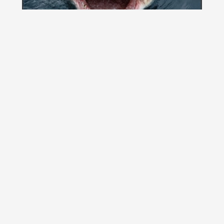
30 de poze facute in Photoshop
Daca nu stiti cum arata broscoporcul, puiepurele sau
veveritocainele nu-i absolut nicio problema,...
Pasarile lui Zuckerman