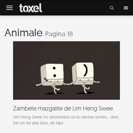
Meniu
Animale
Pagina 18
Zambete mazgalite de Lim Heng Swee
Lim Heng Swee nu deseneaza ca sa salveze lumea... desi,
intr-un fel asta face, de fapt.