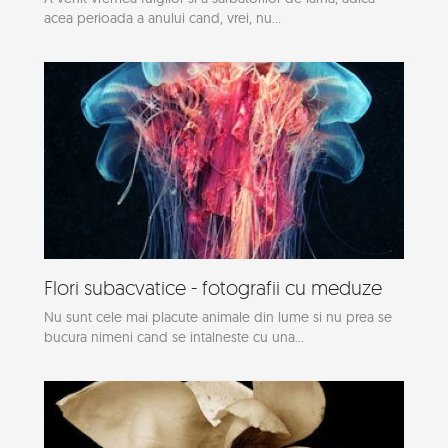
acea perioada a anului cand, vrei, nu...
Flori subacvatice - fotografii cu meduze
Nu sunt cele mai placute animale din lume si nu prea se
bucura nimeni cand se intalneste cu una...