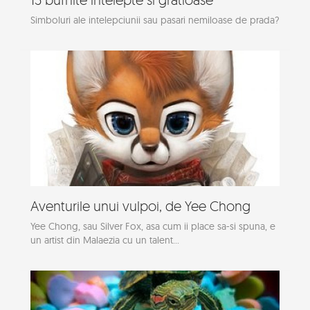
Simboluri ale intelepciunii sau pasari nemiloase de prada?
Aventurile unui vulpoi, de Yee Chong
Yee Chong, sau Silver Fox, asa cum ii place sa-si spuna, e
un artist din Malaezia cu un talent...