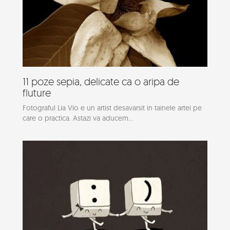
11 poze sepia, delicate ca o aripa de
fluture
Fotograful Lia Vio e un artist desavarsit in tainele artei pe
care o practica. Astazi va aducem...