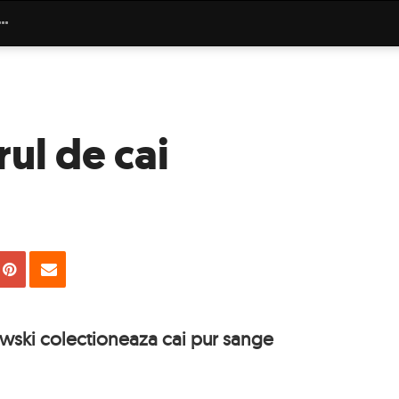
ul de cai
uie
Tweet
Pin
Email
wski colectioneaza cai pur sange