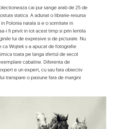
lectioneaza cai pur sange arab de 25 de
ostura statica. A adunat o librarie-resursa
in Polonia natala si e o somitate in
i fi privit in tot acest timp si prin lentila
aginile lui de expresive si de picturale. Nu
le ca Wojtek s-a apucat de fotografie
nimica toata pe langa sfertul de secol
exemplare cabaline. Diferenta de
expert e un expert, cu sau fara obiectiv
ului transpare o pasiune fara de margini
.