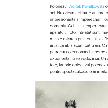
Polonezul
Wojtek Kwiatkowski
co
ani. Nu oricum, ci intr-o anume p
impresionanta a imperecherii lor 
domeniu. Ochiul lui expert pare sa-
aparatului foto, intr-atat sunt im
mica e mirarea privitorului sa af
artistica abia acum patru ani. O 
petrecut colectionand superbe 
experienta nu se vede, insa. Un 
foto, iar prin obiectivul polonez
pentru spectaculoasele animale