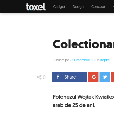
Gadget
Design
Concept
Colectionar
Publicat pe
25 Octombrie 2011
in
Inspire
.
0
Share
Distrib
Polonezul Wojtek Kwiatko
arab de 25 de ani.