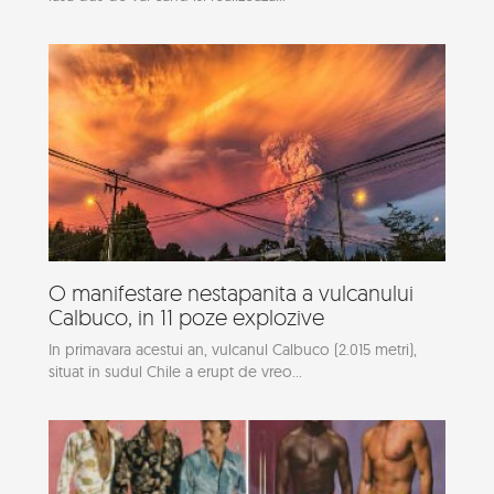
O manifestare nestapanita a vulcanului
Calbuco, in 11 poze explozive
In primavara acestui an, vulcanul Calbuco (2.015 metri),
situat in sudul Chile a erupt de vreo...