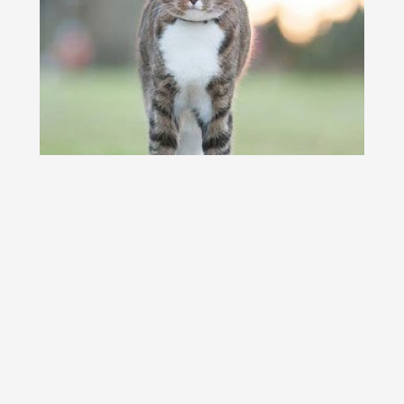
Didga, pisica pe skateboard, cucereste
Australia
Pisica Didga a pornit intr-o aventura pe skateboard in
Coolangatta, un oras litoral de pe Coasta...