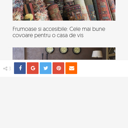
Frumoase si accesibile: Cele mai bune
covoare pentru o casa de vis
Share
Distribuie
Tweet
Pin
Email
3
Cum iti transformi spatiul de locuit intr-o
casa de vis