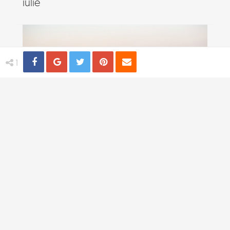
iulie
Share
Distribuie
Tweet
Pin
Email
1
Destinatii sigure pentru o femeie care
calatoreste singura
TI-AR PLACEA