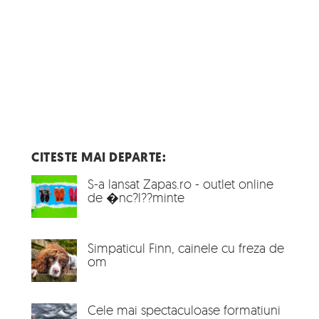
CITESTE MAI DEPARTE:
S-a lansat Zapas.ro - outlet online
de �nc?l??minte
Simpaticul Finn, cainele cu freza de
om
Cele mai spectaculoase formatiuni