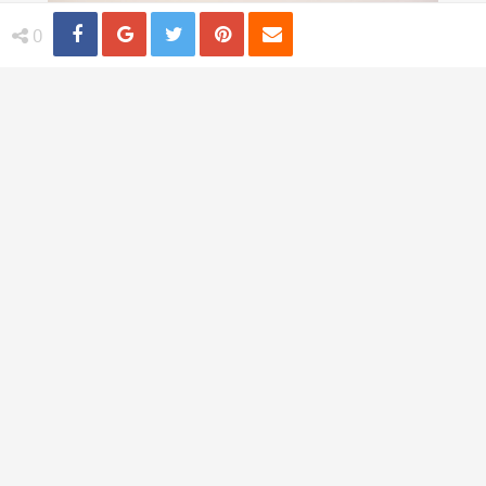
Share
Distribuie
Tweet
Pin
Email
0
Destinatii sigure pentru o femeie care
calatoreste singura
TI-AR PLACEA
Trandafiri albastri