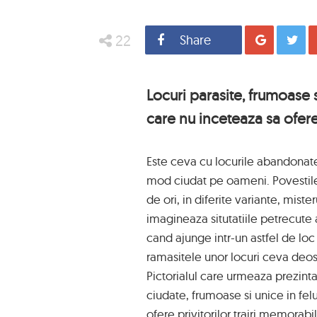
22
Share
Distrib
Locuri parasite, frumoase s
care nu inceteaza sa ofere 
Este ceva cu locurile abandonate,
mod ciudat pe oameni. Povestile 
de ori, in diferite variante, misteru
imagineaza situtatiile petrecute 
cand ajunge intr-un astfel de loc 
ramasitele unor locuri ceva deose
Pictorialul care urmeaza prezinta 
ciudate, frumoase si unice in fel
ofere privitorilor trairi memorabi