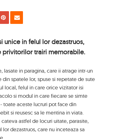
uie
Tweet
Pin
Email
i unice in felul lor dezastruos,
privitorilor trairi memorabile.
 lasate in paragina, care ii atrage intr-un
din spatele lor, spuse si repetate de sute
l local, felul in care orice vizitator isi
acolo si modul in care fiecare se simte
- toate aceste lucruri pot face din
bit si reusesc sa le mentina in viata.
cateva astfel de locuri uitate, parasite,
ul lor dezastruos, care nu inceteaza sa
le.