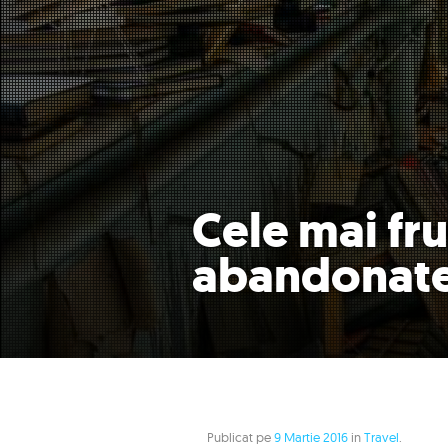
Cele mai fr
abandonate
Publicat pe
9 Martie 2016
in
Travel
.