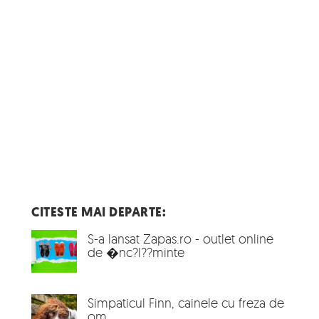
CITESTE MAI DEPARTE:
S-a lansat Zapas.ro - outlet online
de �nc?l??minte
Simpaticul Finn, cainele cu freza de
om