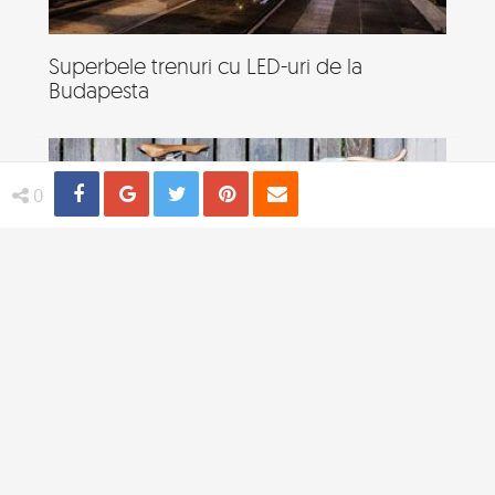
Superbele trenuri cu LED-uri de la
Budapesta
Share
Distribuie
Tweet
Pin
Email
0
PLYbike, bicicleta cu cadru din lemn