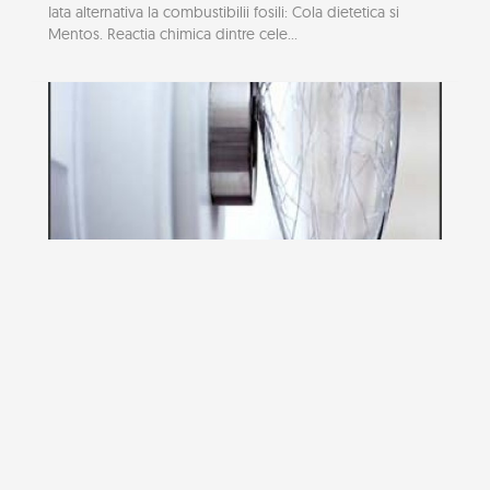
Iata alternativa la combustibilii fosili: Cola dietetica si
Mentos. Reactia chimica dintre cele...
Sunete de artist
Lexus LFA este numele artistului care cu ajutorul motorului
V10 ce dezvolda 552 cp emite sunete a...