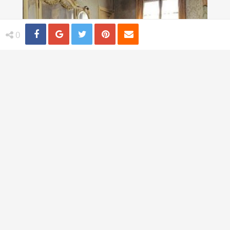
Share
Distribuie
Tweet
Pin
Email
0
Lux la Paris - Apartamentul abandonat
timp de 70 de ani
TI-AR PLACEA
Trandafiri albastri