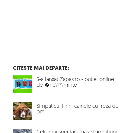
CITESTE MAI DEPARTE:
S-a lansat Zapas.ro - outlet online
de �nc?l??minte
Simpaticul Finn, cainele cu freza de
om
Cele mai spectaculoase formatiuni