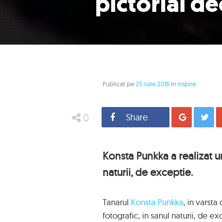
pictorial d
Publicat pe
25 Iulie 2016
in
Inspire
.
0
Share
Distrib
Konsta Punkka a realizat un
naturii, de exceptie.
Tanarul
Konsta Punkka
, in varsta
fotografic, in sanul naturii, de e