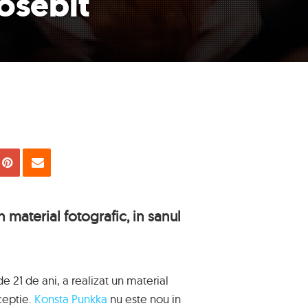
eosebit
uie
Tweet
Pin
Email
 material fotografic, in sanul
 de 21 de ani, a realizat un material
xceptie.
Konsta Punkka
nu este nou in