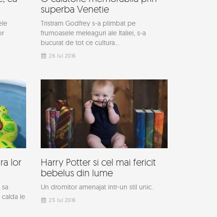
superba Venetie
ele
Tristram Godfrey s-a plimbat pe
or
frumoasele meleaguri ale Italiei, s-a
bucurat de tot ce cultura...
26 Iul 2016
ra lor
Harry Potter si cel mai fericit
bebelus din lume
 sa
Un dromitor amenajat intr-un stil unic.
 calda le
25 Iul 2016