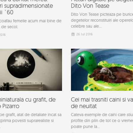
ri supradimensionate
Dito Von Tease
ii `60
Dito Von Tease picteaza pe buric
degetelor reconstituiri ale operel
coafau femeile acum mai bine de
celebre sau ale...
 de secol.
26 Iul 2016
2016
iniaturala cu grafit, de
Cei mai trasniti caini si va
 Pizarro
de neuitat
 grafit, atat de detaliate incat sa
Cateva exemple de caini care stiu
prima povesti suprarealiste si
profite din plin de tot ce o vreme
.
poate pune la...