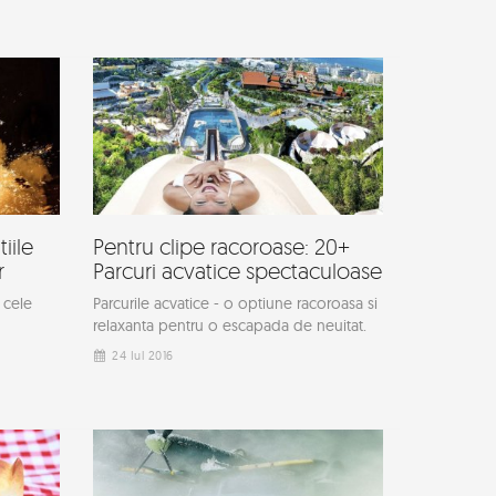
tiile
Pentru clipe racoroase: 20+
r
Parcuri acvatice spectaculoase
 cele
Parcurile acvatice - o optiune racoroasa si
relaxanta pentru o escapada de neuitat.
24 Iul 2016