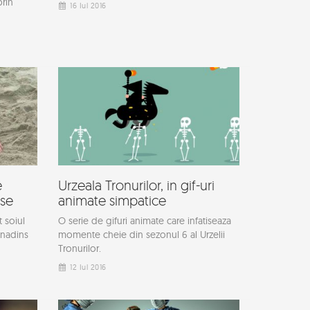
prin
16 Iul 2016
e
Urzeala Tronurilor, in gif-uri
ase
animate simpatice
t soiul
O serie de gifuri animate care infatiseaza
inadins
momente cheie din sezonul 6 al Urzelii
Tronurilor.
12 Iul 2016