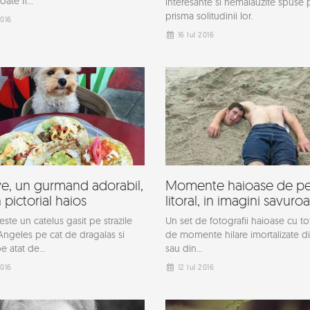
ate fi...
interesante si nemaiauzite spuse 
prisma solitudinii lor.
2016
16 Iul 2016
e, un gurmand adorabil,
Momente haioase de p
n pictorial haios
litoral, in imagini savuro
ste un catelus gasit pe strazile
Un set de fotografii haioase cu to
Angeles pe cat de dragalas si
de momente hilare imortalizate d
e atat de...
sau din...
2016
12 Iul 2016