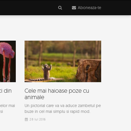
Aboneaza-te
i din
Cele mai haioase poze cu
animale
celor mai
Un pictorial care va va aduce zambetul pe
si
buze in cel mai simplu si rapid mod.
28 Iul 2016