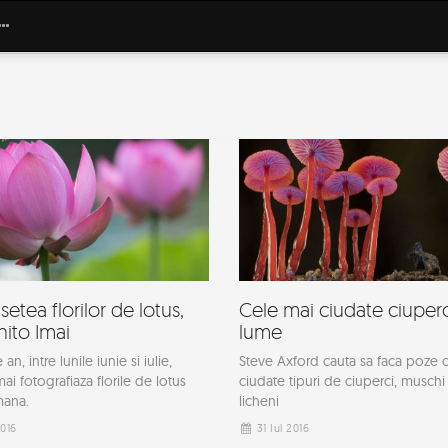
etea florilor de lotus,
Cele mai ciudate ciuperc
ito Imai
lume
 an, intre lunile iunie si iulie,
Steve Axford cauta sa faca poze 
ai fotografiaza florile de lotus
ciudate tipuri de ciuperci, muschi 
mana.
licheni
2016
31 Iul 2016