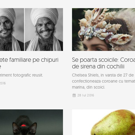
e familiare pe chipuri
Se poarta scoicile: Coro
e
de sirena din cochilii
iment fotografic reusit.
Chelsea Shiels, in varsta de 27 de 
confectioneaza coroane cu temat
2016
marina, din scoici.
28 Iul 2016