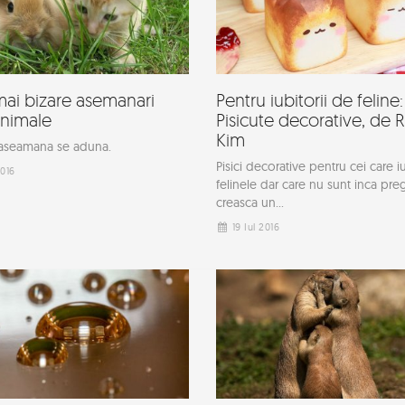
mai bizare asemanari
Pentru iubitorii de feline:
animale
Pisicute decorative, de 
Kim
 aseamana se aduna.
Pisici decorative pentru cei care 
2016
felinele dar care nu sunt inca preg
creasca un...
19 Iul 2016