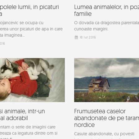
olele lumii, in picaturi
Lumea animalelor, in po
a
familie
ojancevic se ocupa cu
O dovada ca dragostea parentala
ierea unor picaturi de apa in care
cunoaste margini.
ta imaginea...
18 Iul 2016
2016
si animale, intr-un
Frumusetea caselor
ial adorabil
abandonate de pe taram
nordice
ntam o serie de imagini care
eaza ca legatura dintre om si
Casute abandonate, cu povesti