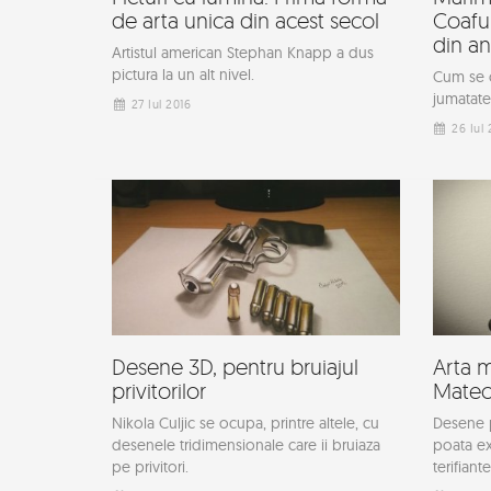
de arta unica din acest secol
Coafu
din an
Artistul american Stephan Knapp a dus
pictura la un alt nivel.
Cum se 
jumatate
27 Iul 2016
26 Iul 
Desene 3D, pentru bruiajul
Arta m
privitorilor
Mateo
Nikola Culjic se ocupa, printre altele, cu
Desene pe
desenele tridimensionale care ii bruiaza
poata ex
pe privitori.
terifiante