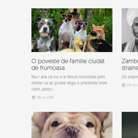
O poveste de familie ciudat
Zambet
de frumoasa
strain
Nu-i asa ca nu v-a trecut niciodata prin
Un exper
minte ca se poate lega o prietenie intre
28 Iul 
caini, pisici...
28 Iul 2016