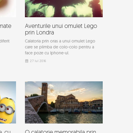
rmate
Aventurile unui omulet Lego
prin Londra
iferit
Calatoria prin oras a unui omulet Lego
care se plimba de colo-colo pentru a
face poze cu Iphone-ul.
27 Iul 2016
e, cu
O calatorie memorabila prin