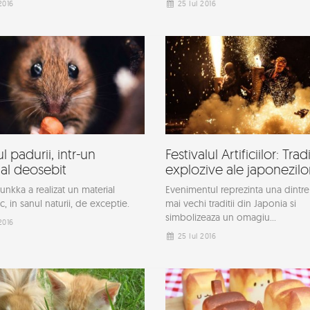
2016
25 Iul 2016
l padurii, intr-un
Festivalul Artificiilor: Tradi
ial deosebit
explozive ale japonezilo
unkka a realizat un material
Evenimentul reprezinta una dintre
c, in sanul naturii, de exceptie.
mai vechi traditii din Japonia si
simbolizeaza un omagiu...
2016
25 Iul 2016