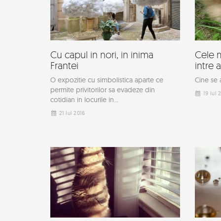
Cu capul in nori, in inima
Cele 
Frantei
intre 
O expozitie cu simbolistica aparte ce
Cine se
permite privitorilor sa evadeze din
19 Iul 
cotidian in locurile in...
21 Iul 2016