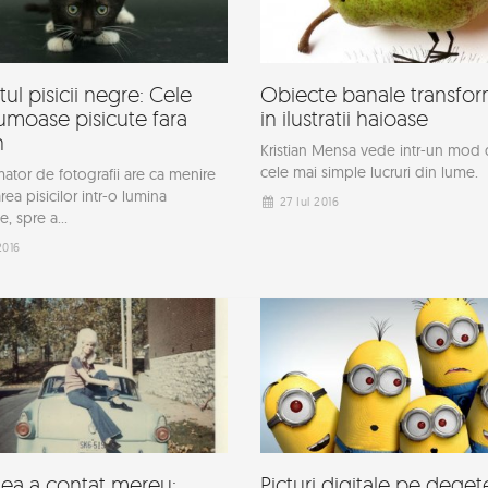
tul pisicii negre: Cele
Obiecte banale transfo
umoase pisicute fara
in ilustratii haioase
n
Kristian Mensa vede intr-un mod d
cele mai simple lucruri din lume.
mator de fotografii are ca menire
ea pisicilor intr-o lumina
27 Iul 2016
e, spre a...
2016
ea a contat mereu:
Picturi digitale pe deget