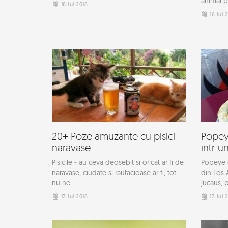
animal po
18 Iul 2016
16 Iul 
20+ Poze amuzante cu pisici
Popey
naravase
intr-u
Pisicile - au ceva deosebit si oricat ar fi de
Popeye e
naravase, ciudate si rautacioase ar fi, tot
din Los 
nu ne...
jucaus, p
13 Iul 2016
13 Iul 