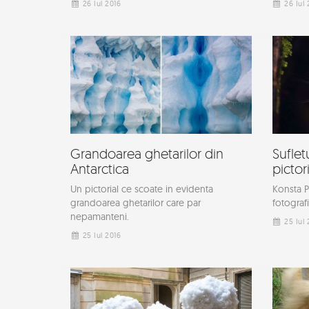
26 Iul 2016
26 Iul 
Grandoarea ghetarilor din
Sufletu
Antarctica
pictor
Un pictorial ce scoate in evidenta
Konsta P
grandoarea ghetarilor care par
fotografi
nepamanteni.
25 Iul 
25 Iul 2016