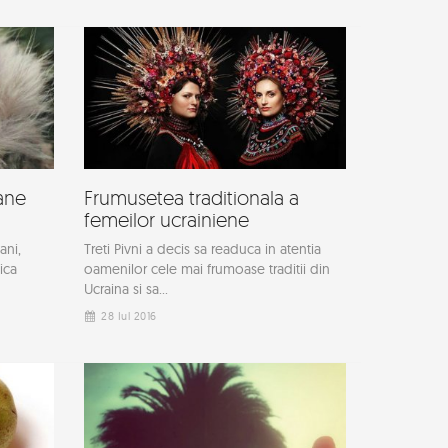
ane
Frumusetea traditionala a
femeilor ucrainiene
ani,
Treti Pivni a decis sa readuca in atentia
ica
oamenilor cele mai frumoase traditii din
Ucraina si sa...
28 Iul 2016