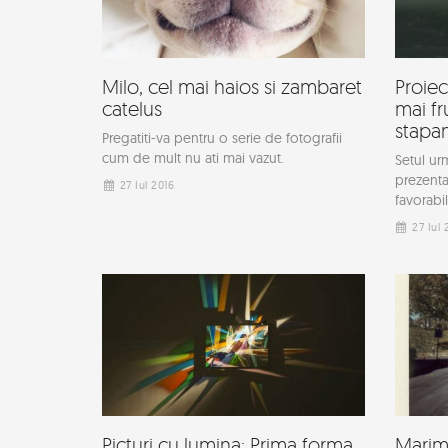
Milo, cel mai haios si zambaret
Proiec
catelus
mai fr
stapa
Pregatiti-va pentru o serie de fotografii
cum de mult nu ati mai vazut.
Setul ur
prezentar
27 Iul 2016
favorabil
27 Iul 
Picturi cu lumina: Prima forma
Marim