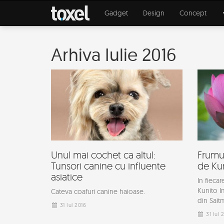
Gadget
Design
Concept
Arhiva Iulie 2016
Unul mai cochet ca altul:
Frumus
Tunsori canine cu influente
de Kun
asiatice
In fiecare
Kunito Im
Cateva coafuri canine haioase.
din Sait
31 Iul 2016
31 Iul 