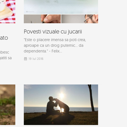
Povesti vizuale cu jucarii
Rato
"Este o placere imensa sa poti crea,
aproape ca un drog puternic... da
dependenta." - Felix...
iubesc
atiti sa
19 Iul 2016