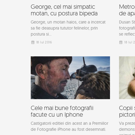
George, cel mai simpatic
Metrop
motan, cu postura bipeda
de ap
George, un motan haios, care a incercat
Dusan St
sa fie deasupra tututor felinelor, prin
fotograf
postura si...
se reflec
18 Iul 2016
18 Iul 
Cele mai bune fotografii
Copii 
facute cu un Iphone
pictor
Castigatorii editiei din acest an a Premiilor
Va preze
de Fotografie iPhone au fost desemnati.
demonstr