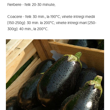
Fierbere - felii: 20-30 minute;
Coacere - felii: 30 min., la 190°C; vinete intregi medii
(150-250g): 30 min. la 200°C; vinete intregi mari (250-
300g): 40 min., la 200°C.