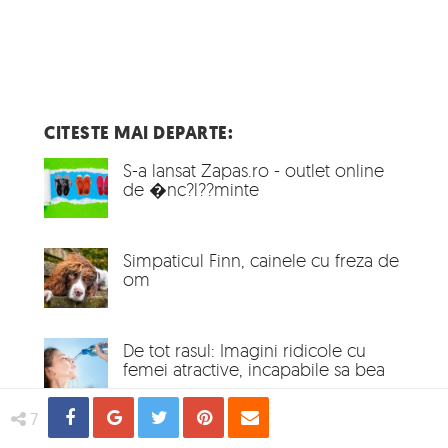
CITESTE MAI DEPARTE:
S-a lansat Zapas.ro - outlet online
de �nc?l??minte
Simpaticul Finn, cainele cu freza de
om
De tot rasul: Imagini ridicole cu
femei atractive, incapabile sa bea
Share
Distribuie
Tweet
Pin
Email
7