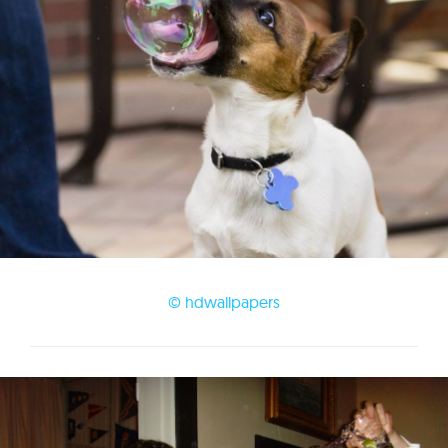
© hdwallpapers