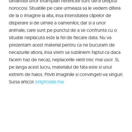
dinaintea unor intamplari nefericite sunt de-a dreptul
norocosi. Situatiile pe care urmeaza sa le vedem difera
de la o imagine la alta, insa intensitatea clipelor de
disperare si de uimire a oamenilor, dar si a unor
animale, care sunt pe punctul de a se confrunta cu o
situatie neplacuta este la fel de fiecare data. Nu va
prezentam acest material pentru ca ne bucuram de
necazurile altora, insa vrem sa subliniem faptul ca daca
facem haz de necaz, neplacerile vietii trec mai usor. Si,
pe langa acest lucru, materialul de fata este si unul
extrem de haios. Priviti imaginile si convingeti-va singuri.
Sursa articol:
brightside.me