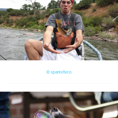
© sparksflyco