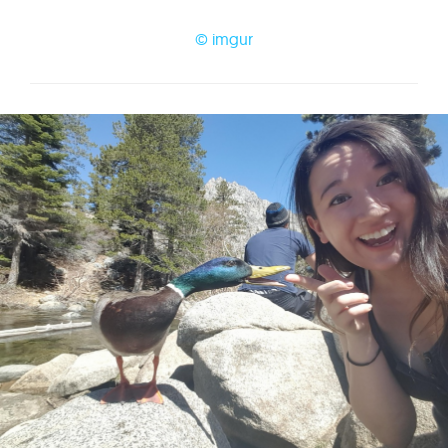
© imgur