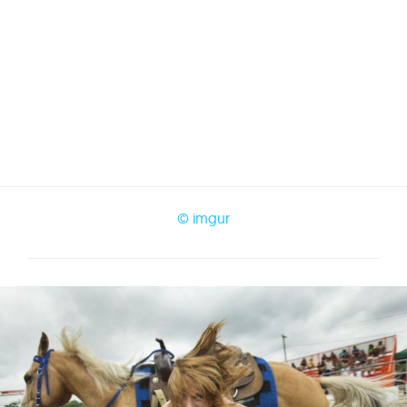
© imgur