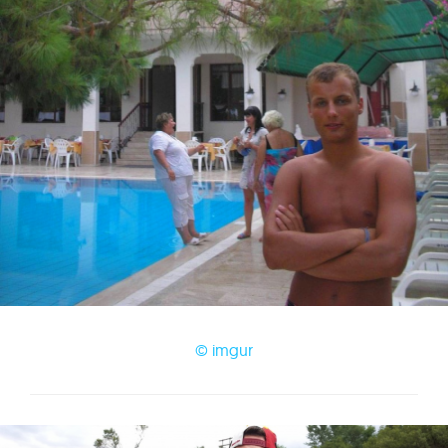
© imgur