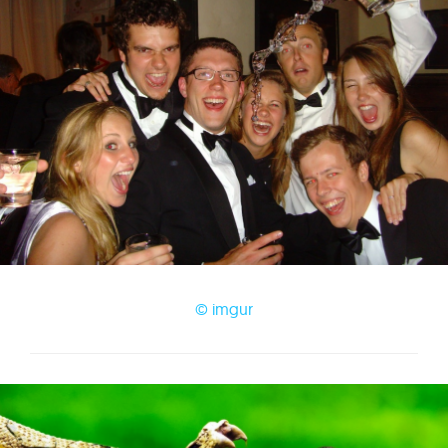
© imgur