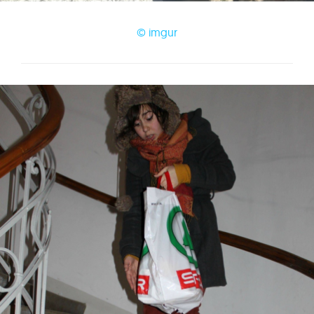
© imgur