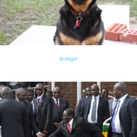
© imgur