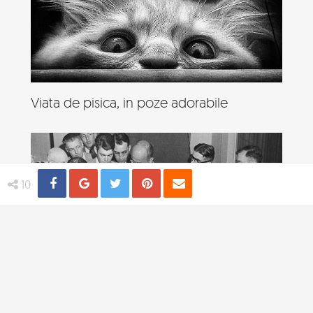
Viata de pisica, in poze adorabile
Share
Distribuie
Tweet
Pin
Email
10
4 practici medicale bizare utilizate in
trecut