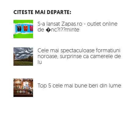
CITESTE MAI DEPARTE:
S-a lansat Zapas.ro - outlet online
de �nc?l??minte
Cele mai spectaculoase formatiuni
noroase, surprinse ca camerele de
lu
Top 5 cele mai bune beri din lume