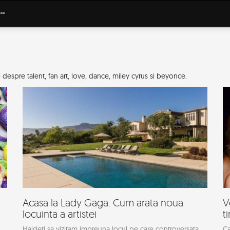
despre talent, fan art, love, dance, miley cyrus si beyonce.
Acasa la Lady Gaga: Cum arata noua
V
locuinta a artistei
t
Haideti sa vizitam impreuna locul pe care controversata
Ca