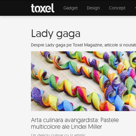
Gadget
Design
Concept
Lady gaga
Despre Lady gaga pe Toxel Magazine, articole si noutati 
Arta culinara avangardista: Pastele
multicolore ale Lindei Miller
Un deliciu culinar cu iz artistic.