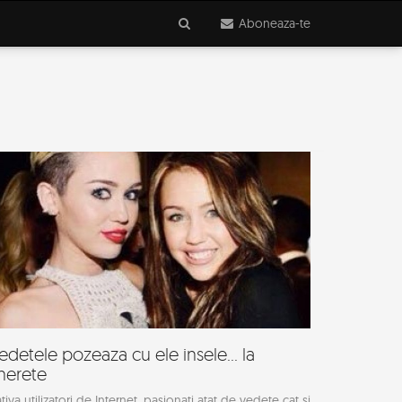
Aboneaza-te
edetele pozeaza cu ele insele... la
inerete
tiva utilizatori de Internet, pasionati atat de vedete cat si