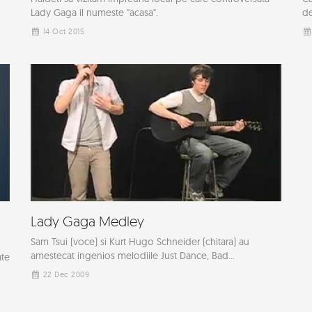
Lady Gaga il numeste "acasa".
de
14 Oct 2015
Lady Gaga Medley
Sam Tsui (voce) si Kurt Hugo Schneider (chitara) au
amestecat ingenios melodiile Just Dance, Bad...
ate
22 Dec 2009