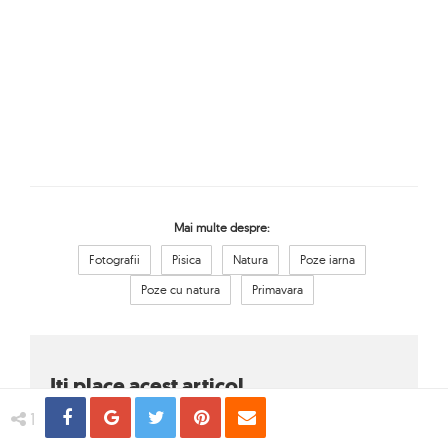
Mai multe despre:
Fotografii
Pisica
Natura
Poze iarna
Poze cu natura
Primavara
Iti place acest articol
?
Share
Distribuie
Tweet
Pin
Email
1