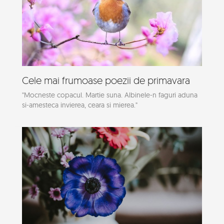
Cele mai frumoase poezii de primavara
"Mocneste copacul. Martie suna. Albinele-n faguri aduna
si-amesteca invierea, ceara si mierea."