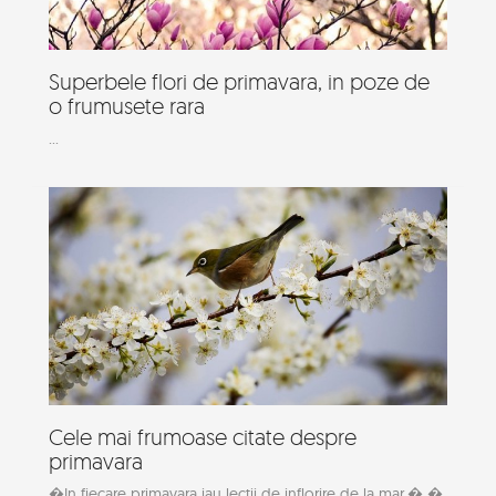
Superbele flori de primavara, in poze de
o frumusete rara
...
Cele mai frumoase citate despre
primavara
�In fiecare primavara iau lectii de inflorire de la mar.� �