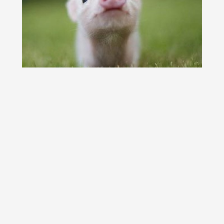
15 pui de animale bucurosi de primavara
Stim deja ca toti puii de animale sunt adorabili. Dar galeria
de imagini de mai jos ne arata...