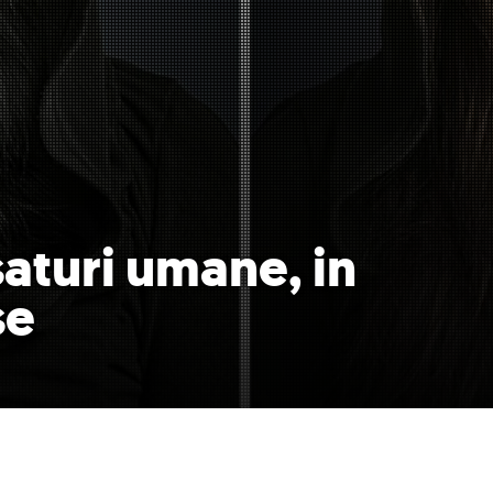
asaturi umane, in
se