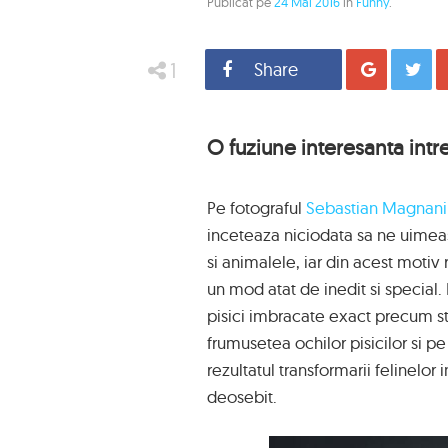
Publicat pe
24 Mai 2016
in
Funny
.
1
Share
Distrib
O fuziune interesanta intre
Pe fotograful
Sebastian Magnani
inceteaza niciodata sa ne uimea
si animalele, iar din acest motiv
un mod atat de inedit si special.
pisici imbracate exact precum st
frumusetea ochilor pisicilor si pe 
rezultatul transformarii felinelor
deosebit.