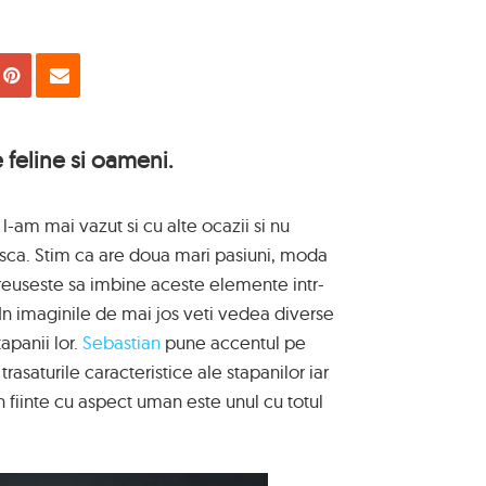
uie
Tweet
Pin
Email
 feline si oameni.
l-am mai vazut si cu alte ocazii si nu
sca. Stim ca are doua mari pasiuni, moda
 reuseste sa imbine aceste elemente intr-
 In imaginile de mai jos veti vedea diverse
apanii lor.
Sebastian
pune accentul pe
trasaturile caracteristice ale stapanilor iar
 in fiinte cu aspect uman este unul cu totul