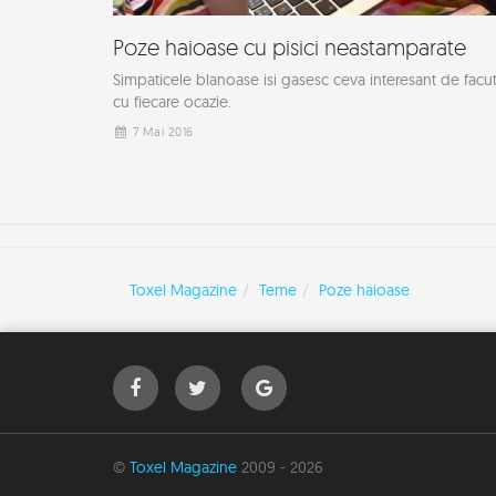
Poze haioase cu pisici neastamparate
Simpaticele blanoase isi gasesc ceva interesant de facu
cu fiecare ocazie.
7 Mai 2016
Toxel Magazine
Teme
Poze haioase
©
Toxel Magazine
2009 - 2026