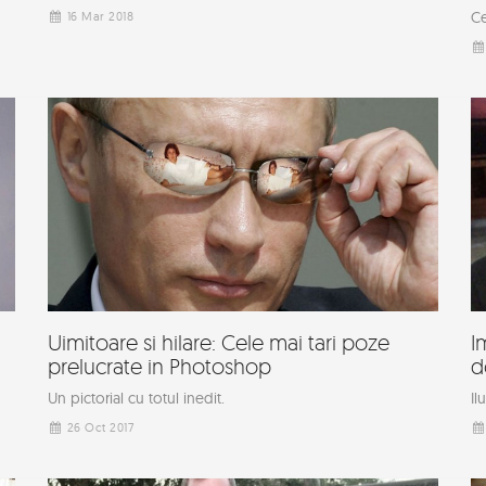
Ce
16 Mar 2018
Uimitoare si hilare: Cele mai tari poze
I
prelucrate in Photoshop
d
Un pictorial cu totul inedit.
Il
26 Oct 2017