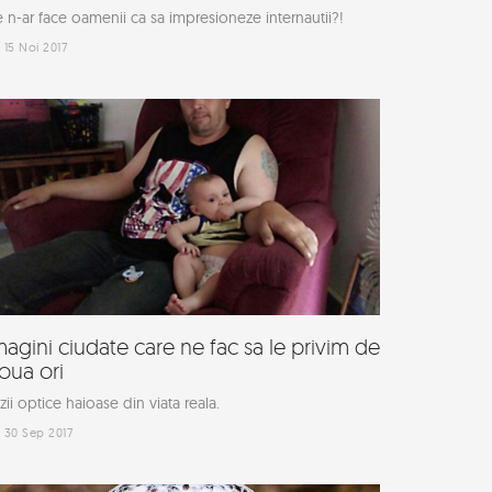
 n-ar face oamenii ca sa impresioneze internautii?!
15 Noi 2017
magini ciudate care ne fac sa le privim de
oua ori
uzii optice haioase din viata reala.
30 Sep 2017