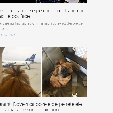
ele mai tari farse pe care doar fratii mai
ici le pot face
i care au frati sau surori mai mici stiu exact despre ce
rbim.
14 Iun 2018
enant! Dovezi ca pozele de pe retelele
e socializare sunt o minciuna