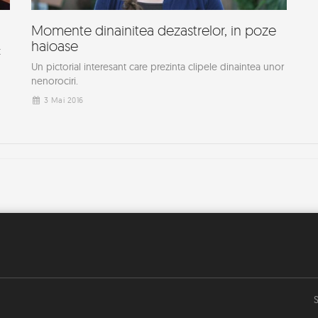
Momente dinainitea dezastrelor, in poze
haioase
t
Un pictorial interesant care prezinta clipele dinaintea unor
nenorociri.
3 Mai 2016