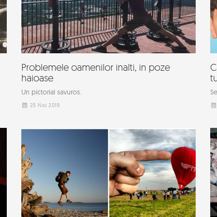
Problemele oamenilor inalti, in poze
C
haioase
tu
Un pictorial savuros.
Se
25 Noi 2019