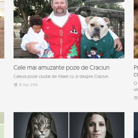
Cele mai amuzante poze de Craciun
P
c
Cateva poze ciudat de hilare cu si despre Craciun.
O 
16 Dec 2016
ui