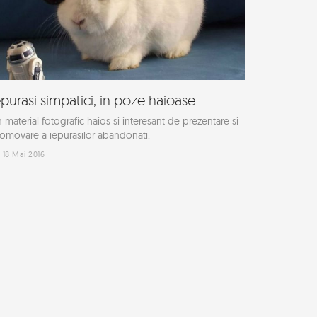
epurasi simpatici, in poze haioase
 material fotografic haios si interesant de prezentare si
omovare a iepurasilor abandonati.
18 Mai 2016