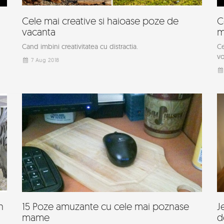
Cele mai creative si haioase poze de
C
vacanta
m
Cand imbini creativitatea cu distractia.
Ce
vo
7 Aug 2018
n
15 Poze amuzante cu cele mai poznase
J
mame
d