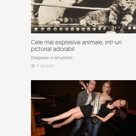
Cele mai expresive animale, intr-un
pictorial adorabil
Dragalase si amuzante.
17 Ian 2020