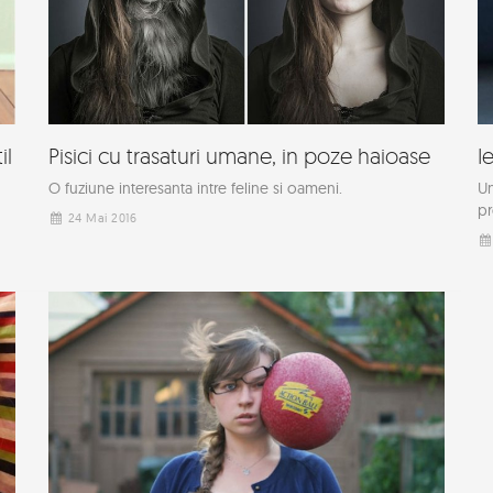
il
Pisici cu trasaturi umane, in poze haioase
I
O fuziune interesanta intre feline si oameni.
Un
pr
24 Mai 2016