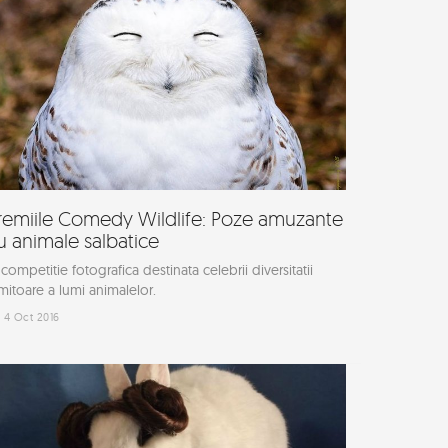
remiile Comedy Wildlife: Poze amuzante
u animale salbatice
competitie fotografica destinata celebrii diversitatii
mitoare a lumi animalelor.
4 Oct 2016