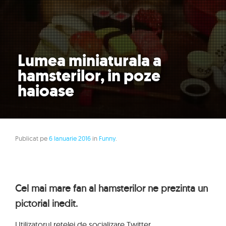
Lumea miniaturala a
hamsterilor, in poze
haioase
Publicat pe
6 Ianuarie 2016
in
Funny
.
Cel mai mare fan al hamsterilor ne prezinta un
pictorial inedit.
Utilizatorul retelei de socializare Twitter,