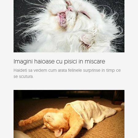
Imagini haioase cu pisici in miscare
Haideti sa vedem cum arata felinele surprinse in timp ce
se scutura.