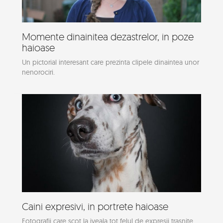
Momente dinainitea dezastrelor, in poze
haioase
Un pictorial interesant care prezinta clipele dinaintea unor
nenorociri.
Caini expresivi, in portrete haioase
Fotografii care scot la iveala tot felul de expresii trasnite