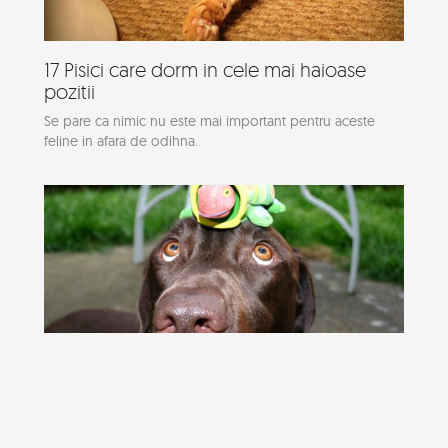
17 Pisici care dorm in cele mai haioase
pozitii
Se pare ca nimic nu este mai important pentru aceste
feline in afara de odihna.
Cei mai pasnici caini, in opt poze haioase
Un pictorial simpatic cu cele mai tolerante patrupede din