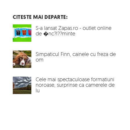
CITESTE MAI DEPARTE:
S-a lansat Zapas.ro - outlet online
de �nc?l??minte
Simpaticul Finn, cainele cu freza de
om
Cele mai spectaculoase formatiuni
noroase, surprinse ca camerele de
lu