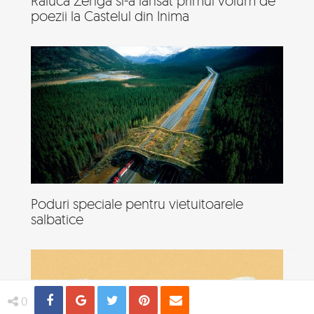
Raluca Zenga si-a lansat primul volum de
poezii la Castelul din Inima
Poduri speciale pentru vietuitoarele
salbatice
Share
Distribuie
Tweet
Pin
Email
0