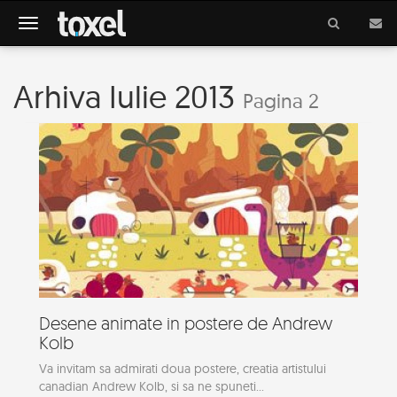
Meniu
Arhiva Iulie 2013
Pagina 2
Desene animate in postere de Andrew
Kolb
Va invitam sa admirati doua postere, creatia artistului
canadian Andrew Kolb, si sa ne spuneti...