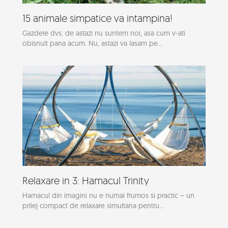
15 animale simpatice va intampina!
Gazdele dvs. de astazi nu suntem noi, asa cum v-ati
obisnuit pana acum. Nu, astazi va lasam pe...
Relaxare in 3: Hamacul Trinity
Hamacul din imagini nu e numai frumos si practic – un
prilej compact de relaxare simultana pentru...