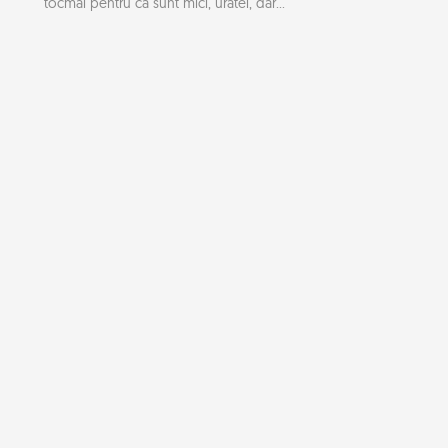
tocmai pentru ca sunt mici, uratei, dar...
Sistemul Horizon usureaza transportul
aerian
Sistemul Horizon, inventat si brevetat de cativa studenti
de la Universitatea din Glasgow, are...