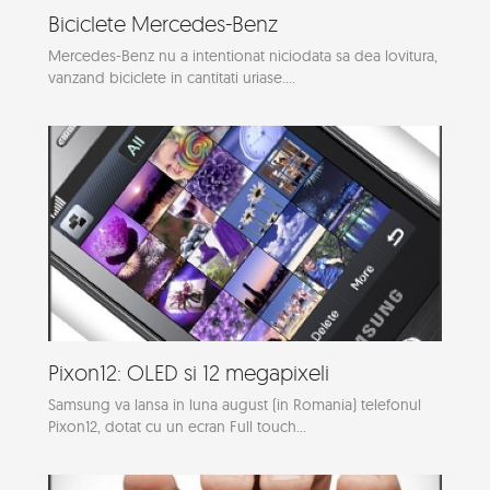
Biciclete Mercedes-Benz
Mercedes-Benz nu a intentionat niciodata sa dea lovitura,
vanzand biciclete in cantitati uriase....
Pixon12: OLED si 12 megapixeli
Samsung va lansa in luna august (in Romania) telefonul
Pixon12, dotat cu un ecran Full touch...