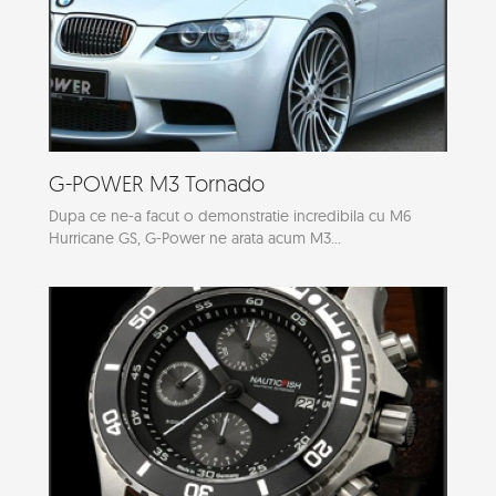
G-POWER M3 Tornado
Dupa ce ne-a facut o demonstratie incredibila cu M6
Hurricane GS, G-Power ne arata acum M3...