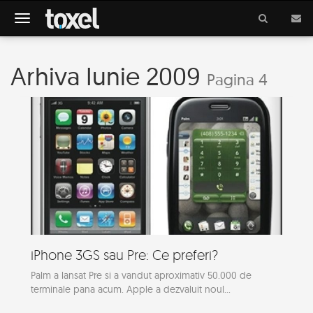
Meniu
Arhiva Iunie 2009
Pagina 4
iPhone 3GS sau Pre: Ce preferi?
Palm a lansat Pre si a vandut aproximativ 50.000 de
terminale pana acum. Apple a dezvaluit noul...