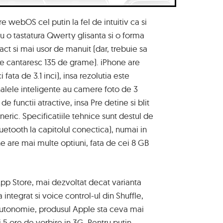
 webOS cel putin la fel de intuitiv ca si
cu o tastatura Qwerty glisanta si o forma
ct si mai usor de manuit (dar, trebuie sa
e cantaresc 135 de grame). iPhone are
fata de 3.1 inci), insa rezolutia este
nalele inteligente au camere foto de 3
 functii atractive, insa Pre detine si blit
neric. Specificatiile tehnice sunt destul de
etooth la capitolul conectica), numai in
e are mai multe optiuni, fata de cei 8 GB
App Store, mai dezvoltat decat varianta
 integrat si voice control-ul din Shuffle,
i autonomie, produsul Apple sta ceva mai
i 5 ore de vorbire in 3G. Pentru putin