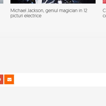
Michael Jackson, geniul magician in 12
C
picturi electrice
c
e
eet
Pin
Email