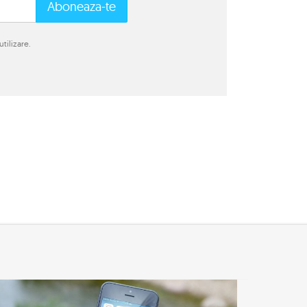
Aboneaza-te
tilizare.