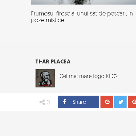
Frumosul firesc al unui sat de pescari, in
poze mistice
TI-AR PLACEA
Cel mai mare logo KFC?
0
Share
Distribui
Tw
Noul iPhone 3GS
Iron Man vs Bruce Lee