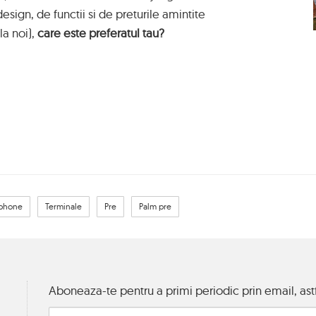
esign, de functii si de preturile amintite
la noi),
care este preferatul tau?
Iphone
Terminale
Pre
Palm pre
Aboneaza-te pentru a primi periodic prin email, astf