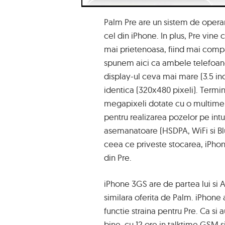
Palm Pre are un sistem de operare
cel din iPhone. In plus, Pre vine 
mai prietenoasa, fiind mai compa
spunem aici ca ambele telefoan
display-ul ceva mai mare (3.5 inci 
identica (320x480 pixeli). Termi
megapixeli dotate cu o multime de
pentru realizarea pozelor pe intu
asemanatoare (HSDPA, WiFi si Blu
ceea ce priveste stocarea, iPhon
din Pre.
iPhone 3GS are de partea lui si 
similara oferita de Palm. iPhone a
functie straina pentru Pre. Ca s
bine, cu 12 ore in talktime GSM s