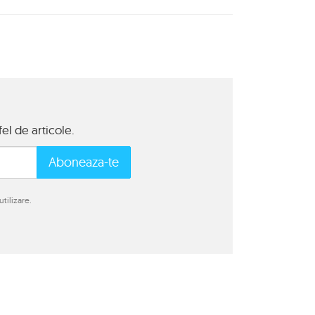
el de articole.
Aboneaza-te
tilizare.