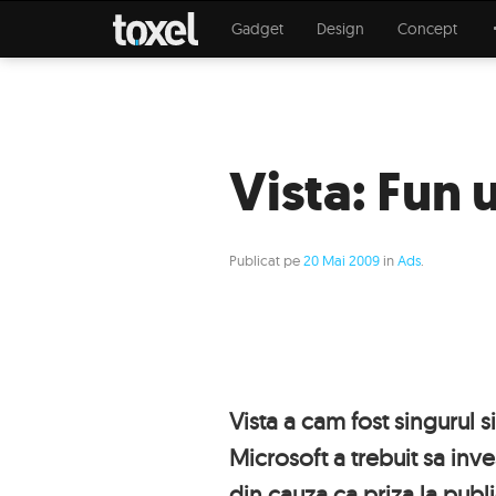
Gadget
Design
Concept
Vista: Fun
Publicat pe
20 Mai 2009
in
Ads
.
Vista a cam fost singurul 
Microsoft a trebuit sa inv
din cauza ca priza la publ