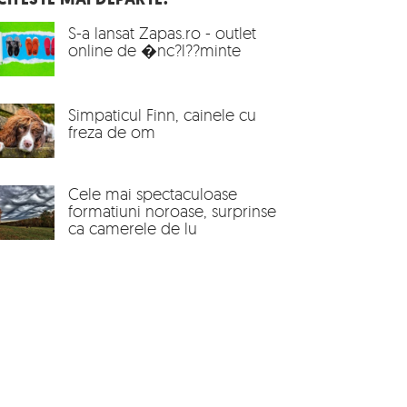
S-a lansat Zapas.ro - outlet
online de �nc?l??minte
Simpaticul Finn, cainele cu
freza de om
Cele mai spectaculoase
formatiuni noroase, surprinse
ca camerele de lu