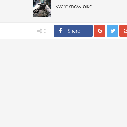
Kvant snow bike
0
Share
Distribui
Tw
Q5 Custom Concept
Play: Pirate Defense!
Toxel Magazine
Ads
Vista: Fun up your home