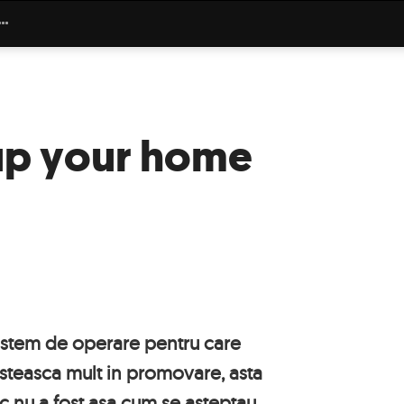
 up your home
sistem de operare pentru care
esteasca mult in promovare, asta
ic nu a fost asa cum se asteptau