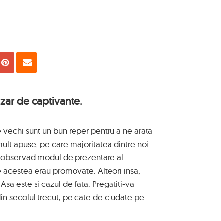
uie
Tweet
Pin
Email
zar de captivante.
 vechi sunt un bun reper pentru a ne arata
ult apuse, pe care majoritatea dintre noi
de observad modul de prezentare al
re acestea erau promovate. Alteori insa,
 Asa este si cazul de fata. Pregatiti-va
in secolul trecut, pe cate de ciudate pe