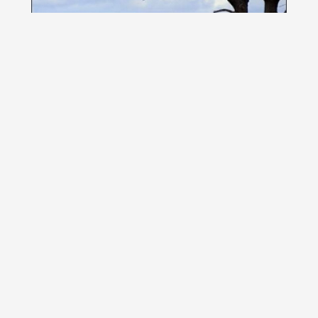
Locuri ce merita vazute (II)
Nu exista om pe aceasta lume care sa nu-si doreasca sa
vada toate locurile minunate de pe Pamant....