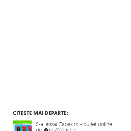
CITESTE MAI DEPARTE:
S-a lansat Zapas.ro - outlet online
de �nc?l??minte