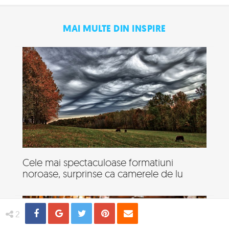
MAI MULTE DIN INSPIRE
Cele mai spectaculoase formatiuni
noroase, surprinse ca camerele de lu
Share
Distribuie
Tweet
Pin
Email
2