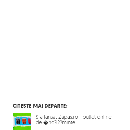
CITESTE MAI DEPARTE:
S-a lansat Zapas.ro - outlet online
de �nc?l??minte