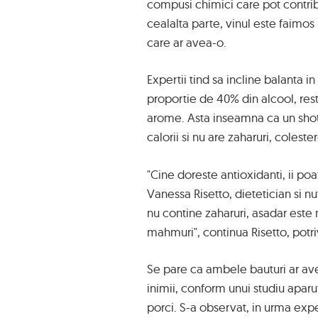
compusi chimici care pot contrib
cealalta parte, vinul este faimo
care ar avea-o.
Expertii tind sa incline balanta i
proportie de 40% din alcool, rest
arome. Asta inseamna ca un sho
calorii si nu are zaharuri, coleste
"Cine doreste antioxidanti, ii p
Vanessa Risetto, dietetician si n
nu contine zaharuri, asadar este
mahmuri", continua Risetto, potri
Se pare ca ambele bauturi ar ave
inimii, conform unui studiu aparu
porci. S-a observat, in urma exp