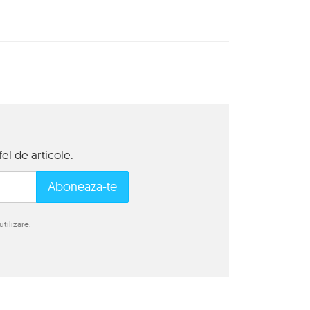
el de articole.
Aboneaza-te
tilizare.