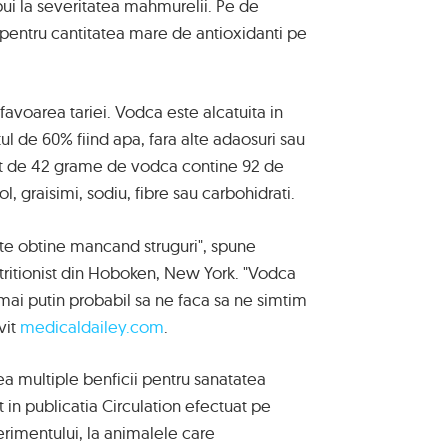
ui la severitatea mahmurelii. Pe de
s pentru cantitatea mare de antioxidanti pe
n favoarea tariei. Vodca este alcatuita in
ul de 60% fiind apa, fara alte adaosuri sau
t de 42 grame de vodca contine 92 de
rol, graisimi, sodiu, fibre sau carbohidrati.
oate obtine mancand struguri", spune
utritionist din Hoboken, New York. "Vodca
 mai putin probabil sa ne faca sa ne simtim
vit
medicaldailey.com
.
a multiple benficii pentru sanatatea
t in publicatia Circulation efectuat pe
erimentului, la animalele care