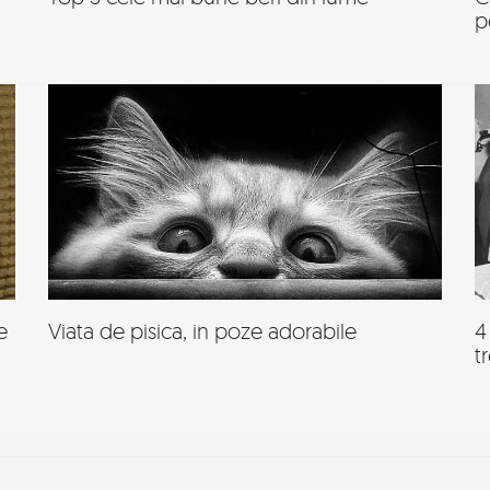
p
e
Viata de pisica, in poze adorabile
4
t