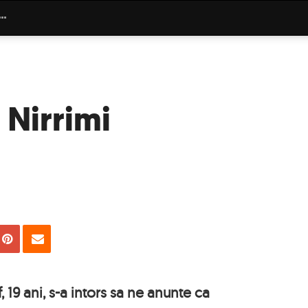
i Nirrimi
uie
Tweet
Pin
Email
 19 ani, s-a intors sa ne anunte ca