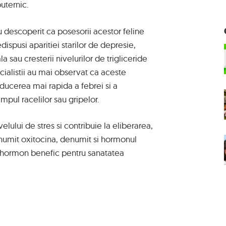
puternic.
au descoperit ca posesorii acestor feline
ispusi aparitiei starilor de depresie,
 sau cresterii nivelurilor de trigliceride
ecialistii au mai observat ca aceste
ducerea mai rapida a febrei si a
impul racelilor sau gripelor.
velului de stres si contribuie la eliberarea,
 numit oxitocina, denumit si hormonul
n hormon benefic pentru sanatatea