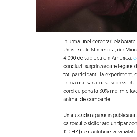
In urma unei cercetari elaborate d
Universitatii Minnesota, din Minn
4.000 de subiecti din America,
oa
concluzii surprinzatoare legate d
toti participantii la experiment,
inima mai sanatoasa si prezentau
cord cu pana la 30% mai mic fat
animal de companie.
Un alt studiu aparut in publicatia
ca torsul pisicilor are un tipar co
150 HZ) ce contribuie la sanatate