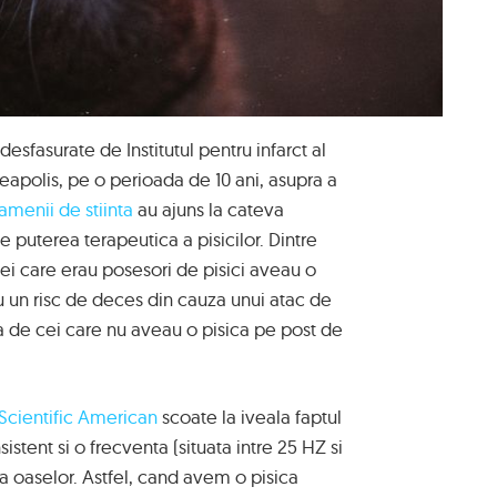
esfasurate de Institutul pentru infarct al
eapolis, pe o perioada de 10 ani, asupra a
menii de stiinta
au ajuns la cateva
e puterea terapeutica a pisicilor. Dintre
 cei care erau posesori de pisici aveau o
 un risc de deces din cauza unui atac de
a de cei care nu aveau o pisica pe post de
Scientific American
scoate la iveala faptul
nsistent si o frecventa (situata intre 25 HZ si
a oaselor. Astfel, cand avem o pisica