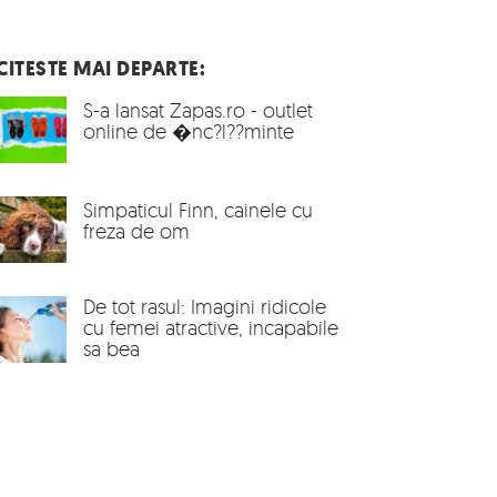
CITESTE MAI DEPARTE:
S-a lansat Zapas.ro - outlet
online de �nc?l??minte
Simpaticul Finn, cainele cu
freza de om
De tot rasul: Imagini ridicole
cu femei atractive, incapabile
sa bea