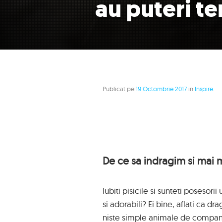
au puteri t
Publicat pe
19 Octombrie 2017
in
Inspire
.
De ce sa indragim si mai m
Iubiti pisicile si sunteti posesori
si adorabili? Ei bine, aflati ca d
niste simple animale de companie 