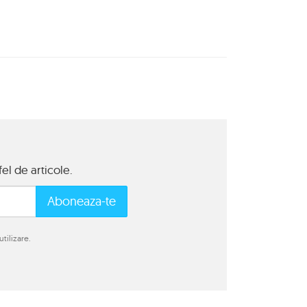
el de articole.
Aboneaza-te
tilizare.