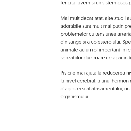
fericita, avem si un sistem osos 
Mai mult decat atat, alte studii 
adorabile sunt mult mai putin pred
problemelor cu tensiunea arteriala
din sange si a colesterolului. Sp
animale au un rol important in re
senzatiilor dureroare ce apar in t
Pisicile mai ajuta la reducerea ni
la nivel cerebral, a unui hormon
dragostei si al atasamentului, u
organismului.