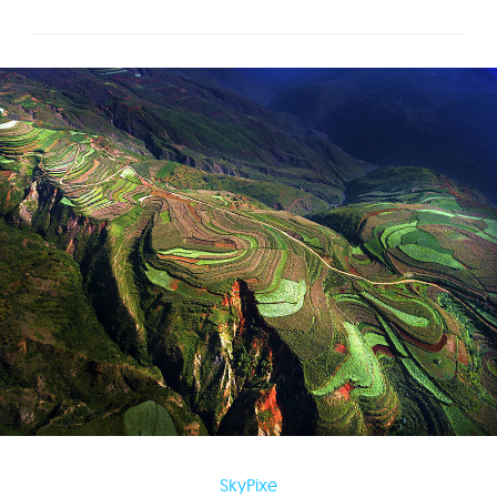
SkyPixe