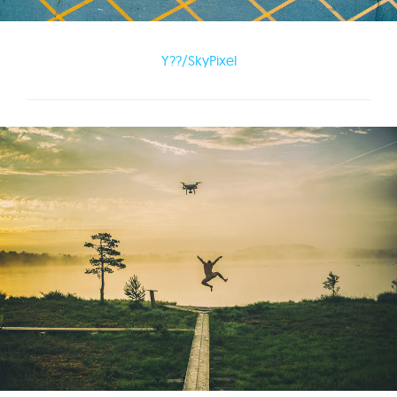
Y??/SkyPixel