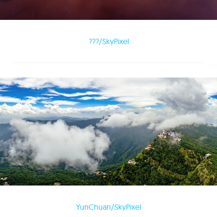
???/SkyPixel
YunChuan/SkyPixel