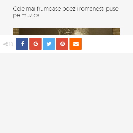
Cele mai frumoase poezii romanesti puse
pe muzica
Share
Distribuie
Tweet
Pin
Email
10
Frumusetea feminina, in altfel de portrete