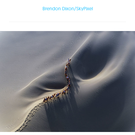
Brendon Dixon/SkyPixel