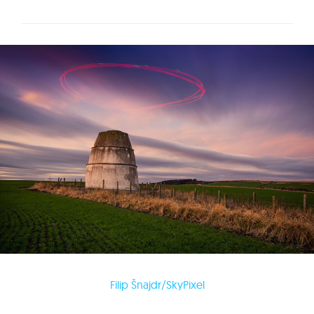
Filip Šnajdr/SkyPixel