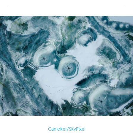
Canloker/SkyPixel