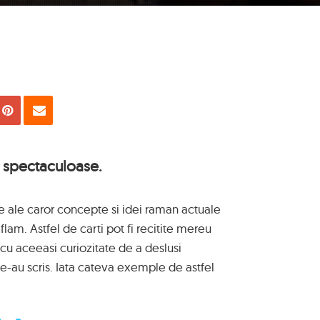
uie
Tweet
Pin
Email
t spectaculoase.
re ale caror concepte si idei raman actuale
flam. Astfel de carti pot fi recitite mereu
cu aceeasi curiozitate de a deslusi
le-au scris. Iata cateva exemple de astfel