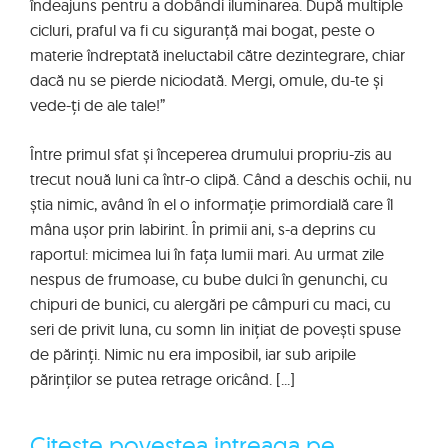
îndeajuns pentru a dobândi iluminarea. După multiple
cicluri, praful va fi cu siguranță mai bogat, peste o
materie îndreptată ineluctabil către dezintegrare, chiar
dacă nu se pierde niciodată. Mergi, omule, du-te și
vede-ți de ale tale!”
Între primul sfat și începerea drumului propriu-zis au
trecut nouă luni ca într-o clipă. Când a deschis ochii, nu
știa nimic, având în el o informație primordială care îl
mâna ușor prin labirint. În primii ani, s-a deprins cu
raportul: micimea lui în fața lumii mari. Au urmat zile
nespus de frumoase, cu bube dulci în genunchi, cu
chipuri de bunici, cu alergări pe câmpuri cu maci, cu
seri de privit luna, cu somn lin inițiat de povești spuse
de părinți. Nimic nu era imposibil, iar sub aripile
părinților se putea retrage oricând. [...]
Citeste povestea intreaga pe