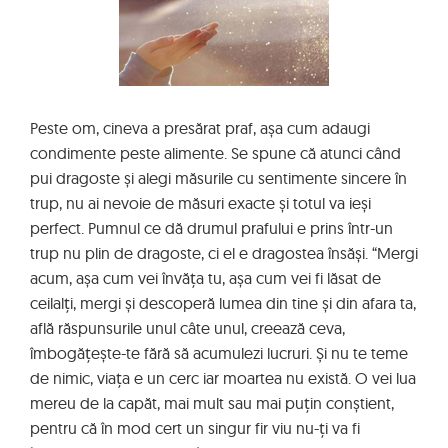
Peste om, cineva a presărat praf, așa cum adaugi
condimente peste alimente. Se spune că atunci când
pui dragoste și alegi măsurile cu sentimente sincere în
trup, nu ai nevoie de măsuri exacte și totul va ieși
perfect. Pumnul ce dă drumul prafului e prins într-un
trup nu plin de dragoste, ci el e dragostea însăși. “Mergi
acum, așa cum vei învăța tu, așa cum vei fi lăsat de
ceilalți, mergi și descoperă lumea din tine și din afara ta,
află răspunsurile unul câte unul, creează ceva,
îmbogățește-te fără să acumulezi lucruri. Și nu te teme
de nimic, viața e un cerc iar moartea nu există. O vei lua
mereu de la capăt, mai mult sau mai puțin conștient,
pentru că în mod cert un singur fir viu nu-ți va fi