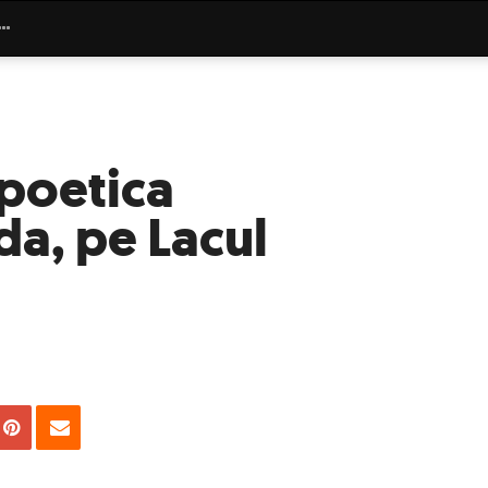
poetica
a, pe Lacul
uie
Tweet
Pin
Email