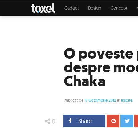
Gadget
Design
Concept
O poveste 
despre mod
Chaka
Publicat pe
17 Octombrie 2012
in
Inspire
.
0
Share
Distrib