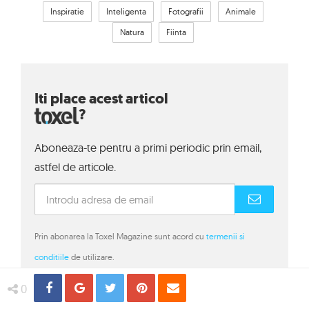
Inspiratie
Inteligenta
Fotografii
Animale
Natura
Fiinta
Iti place acest articol
?
Aboneaza-te pentru a primi periodic prin email,
astfel de articole.
Prin abonarea la Toxel Magazine sunt acord cu
termenii si
conditiile
de utilizare.
Share
Distribuie
Tweet
Pin
Email
0